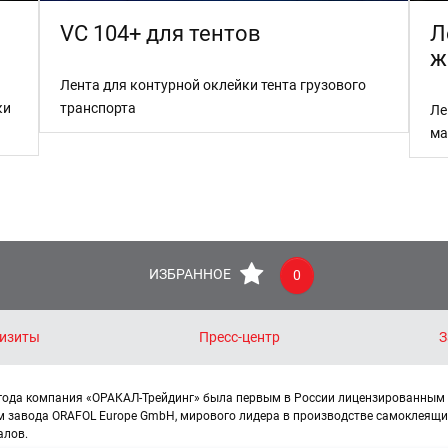
VC 104+ для тентов
Л
ж
Лента для контурной оклейки тента грузового
ки
транспорта
Ле
ма
ИЗБРАННОЕ
0
изиты
Пресс-центр
З
 года компания «ОРАКАЛ-Трейдинг» была первым в России лицензированным
м завода ORAFOL Europe GmbH, мирового лидера в производстве самоклеящи
алов.