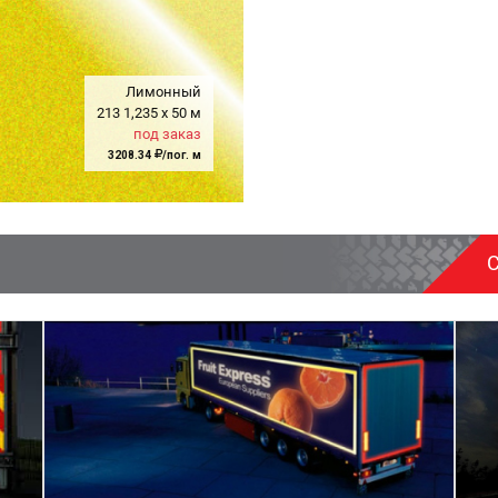
Лимонный
213
1,235
x
50 м
под заказ
3208.34
/пог. м