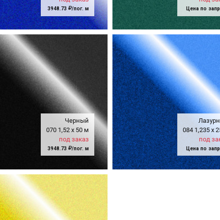
3948.73
/пог. м
Цена по зап
Черный
Лазур
070
1,52
x
50 м
084
1,235
x
2
под заказ
под за
3948.73
/пог. м
Цена по зап