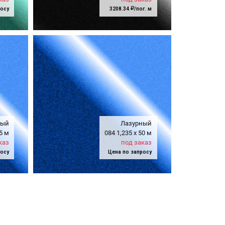
росу
3208.34
/пог. м
ный
Лазурный
5 м
084
1,235
x
50 м
каз
под заказ
росу
Цена по запросу