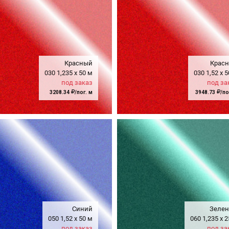
Красный
Крас
030
1,235
x
50 м
030
1,52
x
5
под заказ
под за
3208.34
/пог. м
3948.73
/по
Синий
Зеле
050
1,52
x
50 м
060
1,235
x
2
под заказ
под за