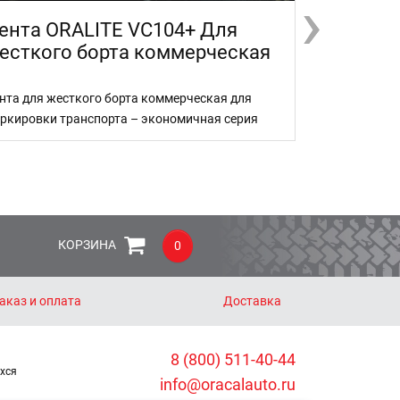
›
›
ента ORALITE VC104+ Для
VC104+ Cu
есткого борта коммерческая
Segment
нта для жесткого борта коммерческая для
Лента для тен
ркировки транспорта – экономичная серия
гарантийным с
сегментирован
транспорта
КОРЗИНА
0
аказ и оплата
Доставка
8 (800) 511-40-44
хся
info@oracalauto.ru