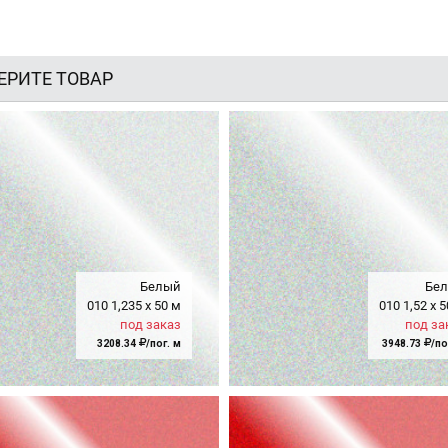
ЕРИТЕ ТОВАР
Белый
Бе
010
1,235
x
50 м
010
1,52
x
5
под заказ
под за
3208.34
/пог. м
3948.73
/по