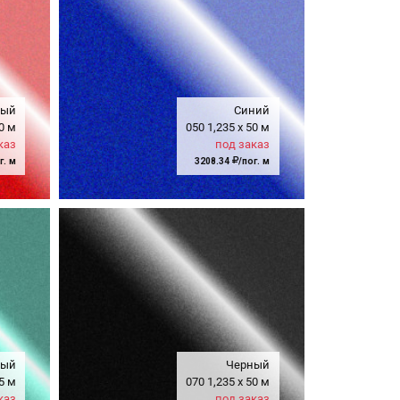
ный
Синий
0 м
050
1,235
x
50 м
каз
под заказ
г. м
3208.34
/пог. м
ный
Черный
5 м
070
1,235
x
50 м
каз
под заказ