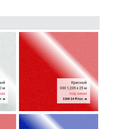
лый
Красный
0 м
030
1,235
x
25 м
каз
под заказ
г. м
3208.34
/пог. м