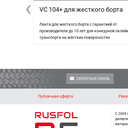
‹
‹
VC 104+ для жесткого борта
ки транспорта
Лента для жесткого борта с гарантией от
 и выемках
производителя до 10 лет для конкурной оклей
транспорта на жёстких поверхностях
ОБРАТНАЯ СВЯЗЬ
Публичная оферта
Рекв
С 2009
дилеро
матери