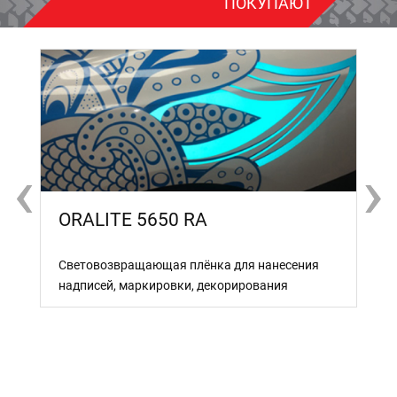
ПОКУПАЮТ
‹
‹
›
›
ORALITE 5650 RA
Световозвращающая плёнка для нанесения
надписей, маркировки, декорирования