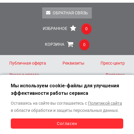
ОБРАТНАЯ СВЯЗЬ
ИЗБРАННОЕ
0
КОРЗИНА
0
Публичная оферта
Реквизиты
Пресс-центр
Заказ и оплата
Доставка
Мы используем cookie-файлы для улучшения
эффективности работы сервиса
8 (800) 511-40-44
info@oracalauto.ru
Оставаясь на сайте вы соглашаетесь с
Политикой сайта
в области обработки и защиты персональных данных.
111024, Москва
ул. Старообрядческая, д. 32, корп. 2
Согласен
СВЯЗАТЬСЯ
С МЕНЕДЖЕРОМ