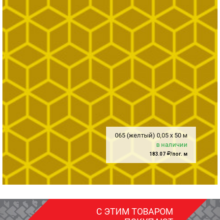
065 (желтый)
0,05
x
50 м
в наличии
183.07
/пог. м
С ЭТИМ ТОВАРОМ