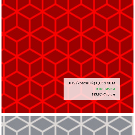
012 (красный)
0,05
x
50 м
в наличии
183.07
/пог. м