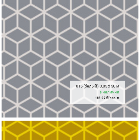
015 (белый)
0,05
x
50 м
в наличии
183.07
/пог. м