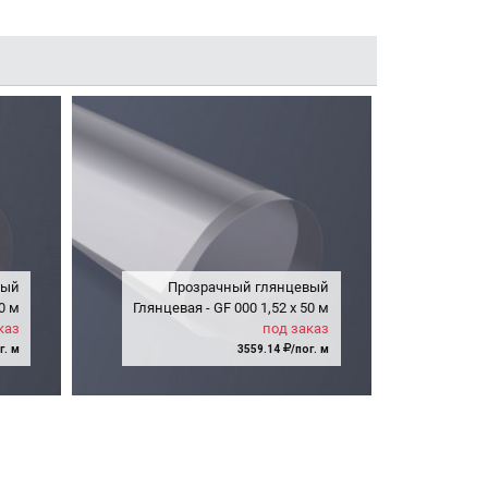
вый
Прозрачный глянцевый
0 м
Глянцевая - GF
000
1,52
x
50 м
каз
под заказ
г. м
3559.14
/пог. м