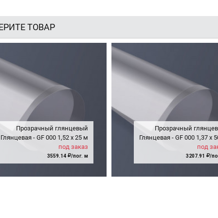
ЕРИТЕ ТОВАР
Прозрачный глянцевый
Прозрачный глянце
Глянцевая - GF
000
1,52
x
25 м
Глянцевая - GF
000
1,37
x
5
под заказ
под за
3559.14
/пог. м
3207.91
/по