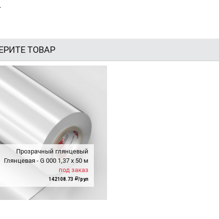
.
ЕРИТЕ ТОВАР
Прозрачный глянцевый
Глянцевая - G
000
1,37
x
50 м
под заказ
142108.73
/рул