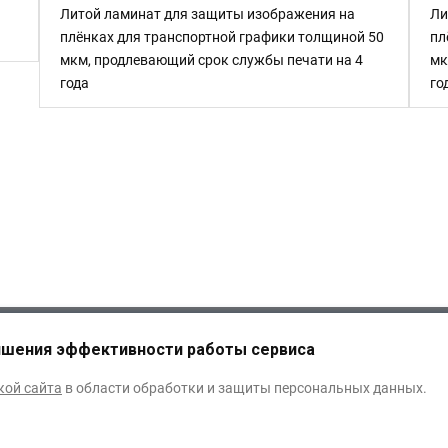
Литой ламинат для защиты изображения на
Ли
плёнках для транспортной графики толщиной 50
пл
мкм, продлевающий срок службы печати на 4
мк
года
го
ИЗБРАННОЕ
0
чшения эффективности работы сервиса
кой сайта
в области обработки и защиты персональных данных.
изиты
Пресс-центр
З