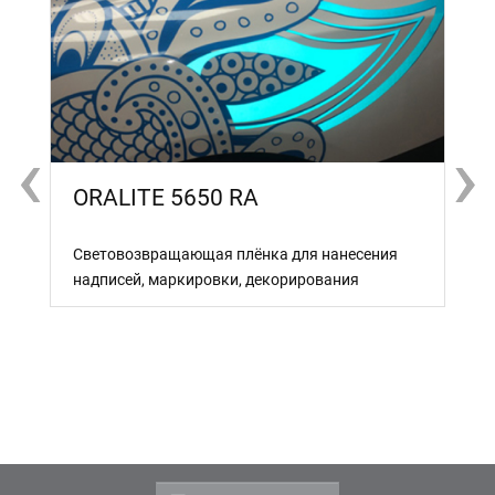
‹
‹
›
›
ORALITE 5650 RA
Световозвращающая плёнка для нанесения
надписей, маркировки, декорирования