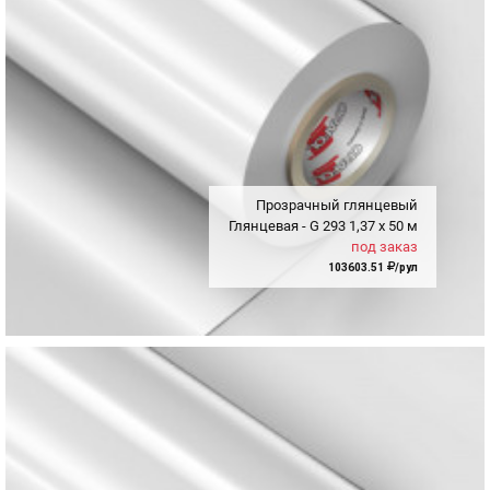
Прозрачный глянцевый
Глянцевая - G
293
1,37
x
50 м
под заказ
103603.51
/рул