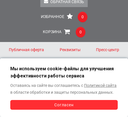
ОБРАТНАЯ СВЯЗЬ
ИЗБРАННОЕ
0
КОРЗИНА
0
Публичная оферта
Реквизиты
Пресс-центр
Заказ и оплата
Доставка
Мы используем cookie-файлы для улучшения
эффективности работы сервиса
8 (800) 511-40-44
Оставаясь на сайте вы соглашаетесь с
Политикой сайта
info@oracalauto.ru
в области обработки и защиты персональных данных.
111024, Москва
ул. Старообрядческая, д. 32, корп. 2
Согласен
СВЯЗАТЬСЯ
С МЕНЕДЖЕРОМ