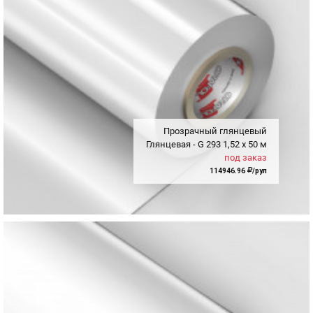
Прозрачный глянцевый
Глянцевая - G
293
1,52
x
50 м
под заказ
114946.96
/рул