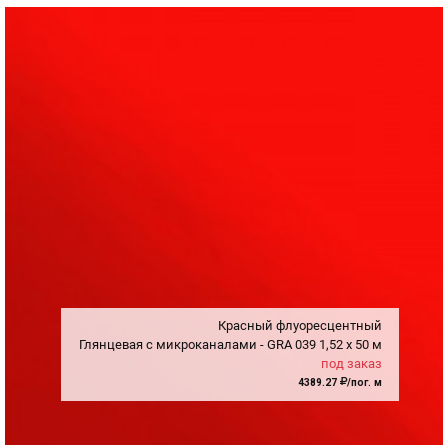
Красный флуоресцентный
Глянцевая с микроканалами - GRA
039
1,52
x
50 м
под заказ
4389.27
/пог. м