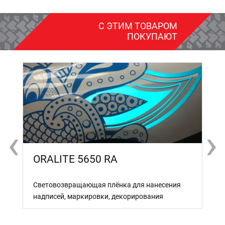
С ЭТИМ ТОВАРОМ
ПОКУПАЮТ
‹
‹
›
›
ORALITE 5650 RA
Световозвращающая плёнка для нанесения
надписей, маркировки, декорирования