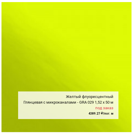
Желтый флуоресцентный
Глянцевая с микроканалами - GRA
029
1,52
x
50 м
под заказ
4389.27
/пог. м