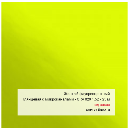
Желтый флуоресцентный
Глянцевая с микроканалами - GRA
029
1,52
x
25 м
под заказ
4389.27
/пог. м