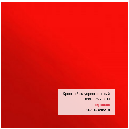
Красный флуоресцентный
039
1,26
x
50 м
под заказ
3161.16
/пог. м