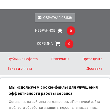
ОБРАТНАЯ СВЯЗЬ
ИЗБРАННОЕ
0
КОРЗИНА
0
Публичная оферта
Реквизиты
Пресс-центр
Заказ и оплата
Доставка
8 (800) 511-40-44
Мы используем cookie-файлы для улучшения
info@oracalauto.ru
эффективности работы сервиса
111024, Москва
Оставаясь на сайте вы соглашаетесь с
Политикой сайта
ул. Старообрядческая, д. 32, корп. 2
в области обработки и защиты персональных данных.