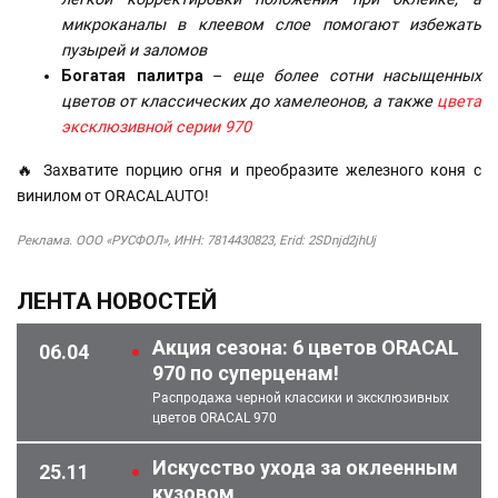
микроканалы в клеевом слое помогают избежать
пузырей и заломов
Богатая палитра
–
еще более сотни насыщенных
цветов от классических до хамелеонов, а также
цвета
эксклюзивной серии 970
🔥 Захватите порцию огня и преобразите железного коня с
винилом от ORACALAUTO!
Реклама. ООО «РУСФОЛ», ИНН: 7814430823, Erid: 2SDnjd2jhUj
ЛЕНТА НОВОСТЕЙ
Акция сезона: 6 цветов ORACAL
06.04
970 по суперценам!
Распродажа черной классики и эксклюзивных
цветов ORACAL 970
Искусство ухода за оклеенным
25.11
кузовом