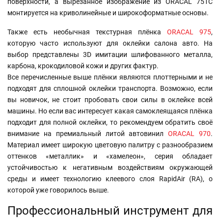
поверхности, а вырезанное изображение из ORACAL 751C
монтируется на криволинейные и широкоформатные основы.
Также есть необычная текстурная плёнка
ORACAL 975
,
которую часто используют для оклейки салона авто. На
выбор представлены 3D имитации шлифованного металла,
карбона, крокодиловой кожи и других фактур.
Все перечисленные выше плёнки являются плоттерными и не
подходят для сплошной оклейки транспорта. Возможно, если
вы новичок, не стоит пробовать свои силы в оклейке всей
машины. Но если вас интересует какая самоклеящаяся плёнка
подходит для полной оклейки, то рекомендуем обратить своё
внимание на премиальный литой автовинил
ORACAL 970
.
Материал имеет широкую цветовую палитру с разнообразием
оттенков «металлик» и «хамелеон», серия обладает
устойчивостью к негативным воздействиям окружающей
среды и имеет технологию клеевого слоя RapidAir (RA), о
которой уже говорилось выше.
Профессиональный инструмент для