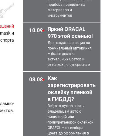
подбора правильных
материалов и
инструментов
ешений
Яркий ORACAL
10.09
amask и
970 этой осенью!
нспорта
Долгожданная акция на
премиальный автовинил
– более десятка
актуальных цветов и
оттенков по суперценам
Как
08.08
зарегистрировать
оклейку пленкой
в ГИБДД?
ламно-
Всё, что нужно знать
ектов.
владельцам авто с
виниловой или
полиуретановой оклейкой
ORAFOL – от выбора
цвета до оформления в