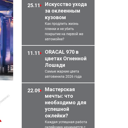
Искусство ухода
25.11
за оклеенным
кузовом
Как продлить жизнь
пленки и не убить
покрытие на первой же
автомойке?
ORACAL 970 в
11.11
цветах Огненной
Лошади
еред
Самые жаркие цвета
автовинила 2026 года
Мастерская
22.09
мечты: что
необходимо для
успешной
оклейки?
Каждая успешная работа
оклейщика начинается с