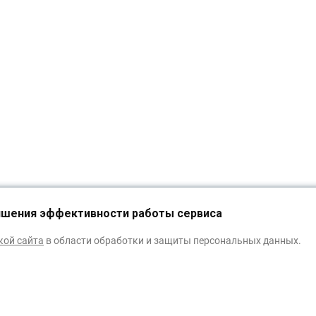
чшения эффективности работы сервиса
ИЗБРАННОЕ
0
кой сайта
в области обработки и защиты персональных данных.
изиты
Пресс-центр
З
 года компания «ОРАКАЛ-Трейдинг» была первым в России лицензированным